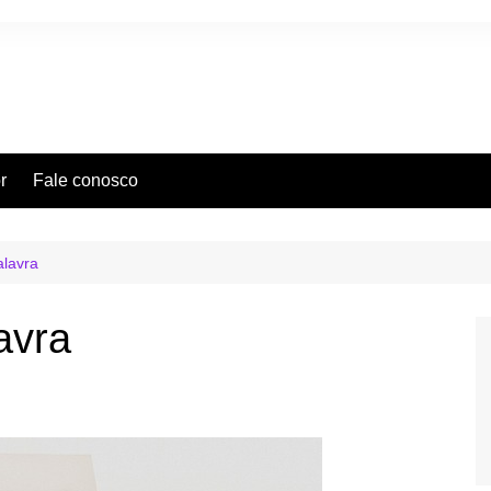
r
Fale conosco
lavra
avra