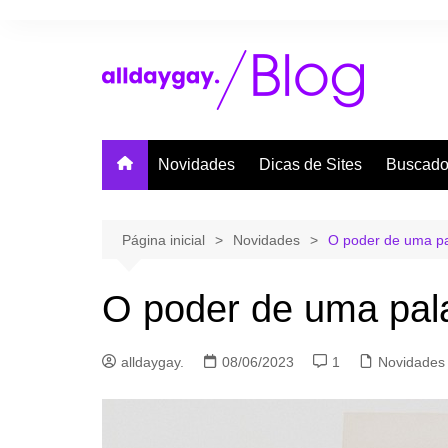
Ir
para
o
conteúdo
Novidades
Dicas de Sites
Buscado
Página inicial
Novidades
O poder de uma pa
O poder de uma pal
alldaygay.
08/06/2023
1
Novidades